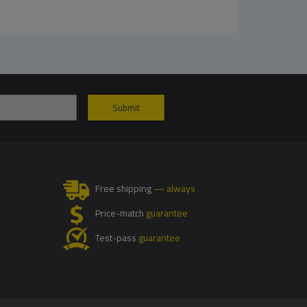
Free shipping
— always
Price-match
guarantee
Test-pass
guarantee